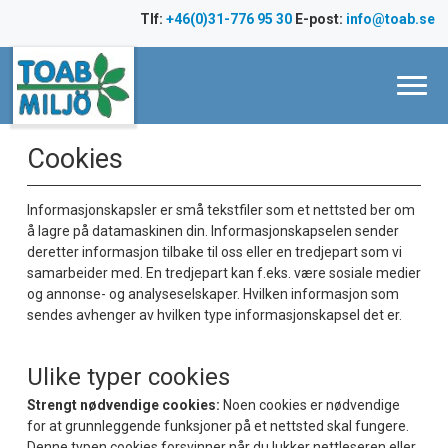
Hopp
Tlf:
+46(0)31-776 95 30
E-post:
info@toab.se
til
innhold
Cookies
Informasjonskapsler er små tekstfiler som et nettsted ber om
å lagre på datamaskinen din. Informasjonskapselen sender
deretter informasjon tilbake til oss eller en tredjepart som vi
samarbeider med. En tredjepart kan f.eks. være sosiale medier
og annonse- og analyseselskaper. Hvilken informasjon som
sendes avhenger av hvilken type informasjonskapsel det er.
Ulike typer cookies
Strengt nødvendige cookies:
Noen cookies er nødvendige
for at grunnleggende funksjoner på et nettsted skal fungere.
Denne typen cookies forsvinner når du lukker nettleseren eller