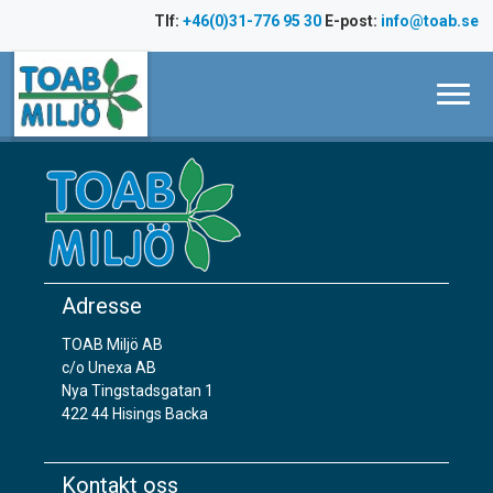
Hopp
Tlf:
+46(0)31-776 95 30
E-post:
info@toab.se
til
innhold
Adresse
TOAB Miljö AB
c/o Unexa AB
Nya Tingstadsgatan 1
422 44 Hisings Backa
Kontakt oss