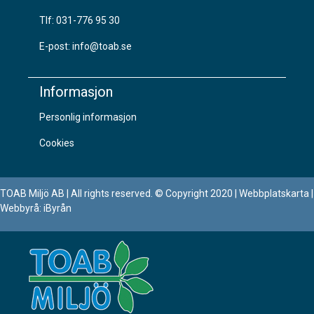
Tlf:
031-776 95 30
E-post:
info@toab.se
Informasjon
Personlig informasjon
Cookies
TOAB Miljö AB | All rights reserved. © Copyright 2020 | Webbplatskarta |
Webbyrå: iByrån